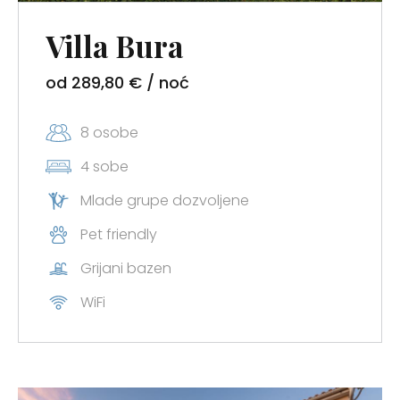
Villa Bura
od 289,80 € / noć
8 osobe
4 sobe
Mlade grupe dozvoljene
Pet friendly
Ostvarite 5% popusta
Grijani bazen
na prvu rezervaciju!
WiFi
Pretplatite se na naš newsletter i ostvarite
ekskluzivan pristup ponudama.
Nakon prijave, odaberite kuću za odmor i