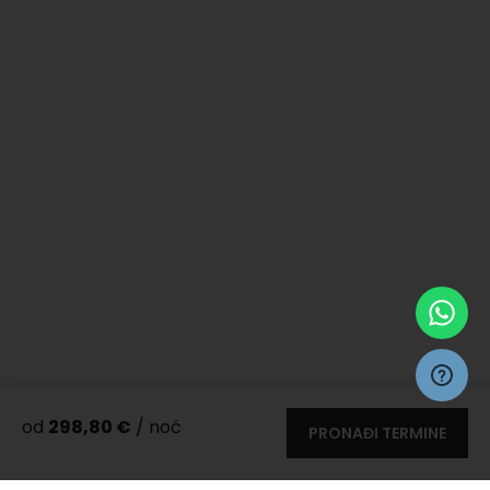
od
298,80 €
/ noć
PRONAĐI TERMINE