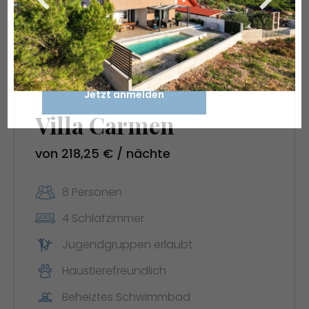
dieses Formular registrieren. Rabatte sind nicht
kombinierbar. Er gilt für Buchungen im Jahr 2026
und nicht für bereits getätigte Buchungen.
Jetzt anmelden
Villa Carmen
von 218,25 € / nächte
8 Personen
4 Schlafzimmer
Jugendgruppen erlaubt
Haustierefreundlich
Beheiztes Schwimmbad