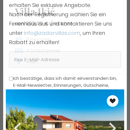
erhalten Sie exklusive Angebote.
Villa Ikić
Nach der Registrierung wählen Sie ein
von 305,00 € / nächte
Ferienhaus aus und kontaktieren Sie uns
unter
info@zadarvillas.com
, um Ihren
8 Personen
Rabatt zu erhalten!
4 Schlafzimmer
Wlan
Ich bestätige, dass ich damit einverstanden bin,
E-Mail-Newsletter, Erinnerungen, Gutscheine,
Umfragen und Anfragen zur Bewertung der
Dienstleistungen von Zadar Villas zu erhalten. Ich
kann meine Einwilligung jederzeit mit Wirkung für
die Zukunft widerrufen.
Der Rabatt gilt nur für Neukunden, die sich über