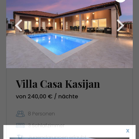
Villa Casa Kasijan
von 240,00 € / nächte
8 Personen
3 Schlafzimmer
X
Jugendgruppen erlaubt