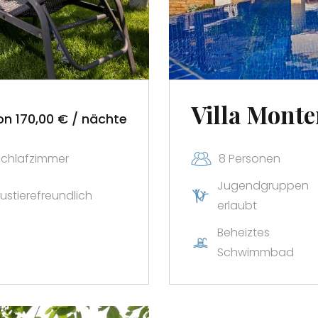
Ihre erste 
Abonnieren Sie unseren
Angebote.
Villa Monte
Nach der Registrierung
on 170,00 € / nächte
kontaktieren Sie uns u
Rabatt zu erhalten!
Schlafzimmer
8 Personen
Jugendgruppen
ustierefreundlich
erlaubt
Beheiztes
Ich bestätige, dass ich d
Schwimmbad
Erinnerungen, Gutschein
Dienstleistungen von Zadar
jederzeit mit Wirkung für 