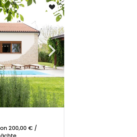
Der Rabatt gilt nur für Ne
Rabatte sind nicht kombin
nicht für bereits getätig
Jetzt anmelde
on 200,00 € /
nächte