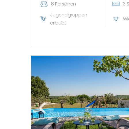
8 Personen
3 
Jugendgruppen
Wl
erlaubt