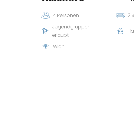
4 Personen
2 
Jugendgruppen
Ha
erlaubt
Wlan