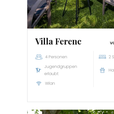
Villa Ferenc
v
4 Personen
2 
Jugendgruppen
Ha
erlaubt
Wlan