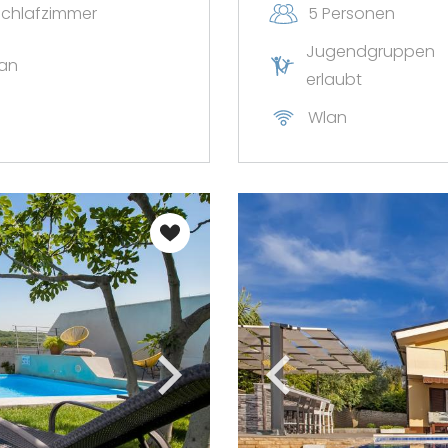
Schlafzimmer
5 Personen
Jugendgruppen
an
erlaubt
Wlan
Sichern Sie 