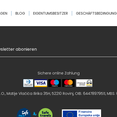
AGEN
BLOG
EIGENTUMSBESITZER
GESCHÄFTSBEDINGUNG
Sichere online Zahlung
O., Matije Vlačića Ilirika 35H, 52210 Rovinj, OIB: 64478979511, MBS