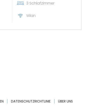
3 Schlafzimmer
Wlan
amit einverstanden bin, E-Mail-Newsletter,
e, Umfragen und Anfragen zur Bewertung der
 Villas zu erhalten. Ich kann meine Einwilligung
die Zukunft widerrufen.
ukunden, die sich über dieses Formular registrieren.
ierbar. Er gilt für Buchungen im Jahr 2026 und
te Buchungen.
n
EN
DATENSCHUTZRICHTLINIE
ÜBER UNS