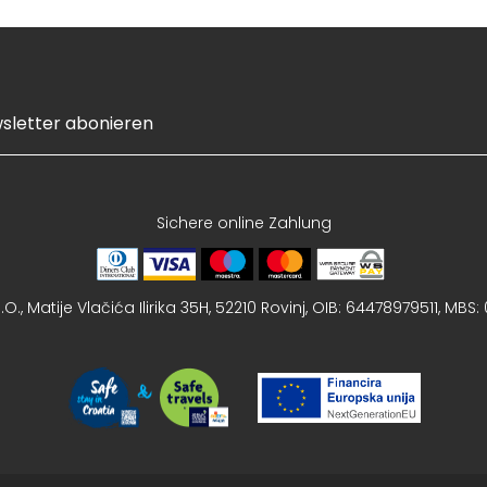
Sichere online Zahlung
O., Matije Vlačića Ilirika 35H, 52210 Rovinj, OIB: 64478979511, MBS