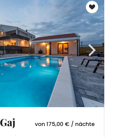
X
sich 5 % Rabatt auf
Buchung!
 Newsletter und erhalten Sie exklusive
 wählen Sie ein Ferienhaus aus und
nter
info@zadarvillas.com
, um Ihren
 Gaj
von 175,00 € / nächte