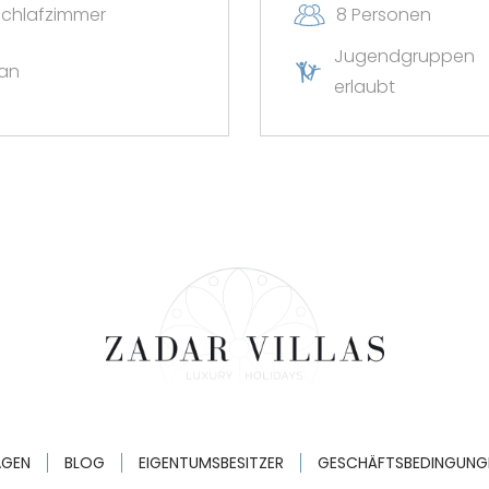
Schlafzimmer
8 Personen
Jugendgruppen
an
erlaubt
Ich bestätige, dass ich d
Erinnerungen, Gutschein
Dienstleistungen von Zadar
jederzeit mit Wirkung für 
Der Rabatt gilt nur für Ne
Rabatte sind nicht kombin
nicht für bereits getätig
Jetzt anmelde
AGEN
BLOG
EIGENTUMSBESITZER
GESCHÄFTSBEDINGUNG