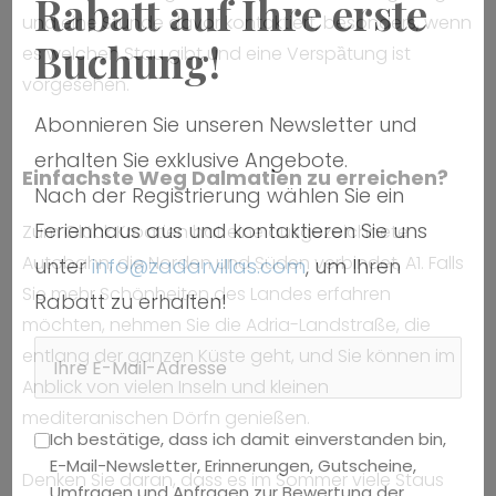
Rabatt auf Ihre erste
und eine Stunde davor kontaktiert, besonders, wenn
Buchung!
es welchen Stau gibt und eine Verspȁtung ist
vorgesehen.
Abonnieren Sie unseren Newsletter und
erhalten Sie exklusive Angebote.
Einfachste Weg Dalmatien zu erreichen?
Nach der Registrierung wählen Sie ein
Ferienhaus aus und kontaktieren Sie uns
Zum Glück Kroatien hat eine ausgezeichnete
Autobahn, die Norden und Süden verbindet, A1. Falls
unter
info@zadarvillas.com
, um Ihren
Sie mehr Schönheiten des Landes erfahren
Rabatt zu erhalten!
möchten, nehmen Sie die Adria-Landstraße, die
entlang der ganzen Küste geht, und Sie können im
Anblick von vielen Inseln und kleinen
mediteranischen Dörfn genießen.
Ich bestätige, dass ich damit einverstanden bin,
E-Mail-Newsletter, Erinnerungen, Gutscheine,
Denken Sie daran, dass es im Sommer viele Staus
Umfragen und Anfragen zur Bewertung der