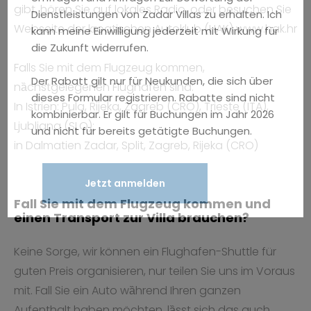
gibt, hören Sie auf lokales Radio, oder besuchen Sie
Dienstleistungen von Zadar Villas zu erhalten. Ich
Webseite der kroatischen Autoklub (HAK) www.hak.hr
kann meine Einwilligung jederzeit mit Wirkung für
die Zukunft widerrufen.
Falls Sie mit dem Flugzeug kommen,
Der Rabatt gilt nur für Neukunden, die sich über
nȁchstgelegenen Flughafen sind:
dieses Formular registrieren. Rabatte sind nicht
In Istrien: Pula, Rijeka, Zagreb (CRO), Trieste (ITA),
kombinierbar. Er gilt für Buchungen im Jahr 2026
Ljubljana (SLO);
und nicht für bereits getätigte Buchungen.
in Dalmatien Zadar, Split, Zagreb, Rijeka (CRO)
Jetzt anmelden
Fall Sie mit dem Flugzeug kommen und
einen Transport zur Villa brauchen?
Keine Sorge, wir können ein Flughafen-Shuttle für
guten Preis organisieren, nur teilen Sie uns im Voraus
mit. Fall Sie ein Auto wȁhrend Ihren ganzen
Aufenthalt haben möchten, lȁsst sich das auch