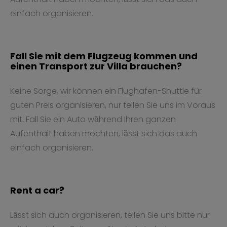
einfach organisieren.
Fall Sie mit dem Flugzeug kommen und
einen Transport zur Villa brauchen?
Keine Sorge, wir können ein Flughafen-Shuttle für
guten Preis organisieren, nur teilen Sie uns im Voraus
mit. Fall Sie ein Auto wȁhrend Ihren ganzen
Aufenthalt haben möchten, lȁsst sich das auch
einfach organisieren.
Rent a car?
Lȁsst sich auch organisieren, teilen Sie uns bitte nur