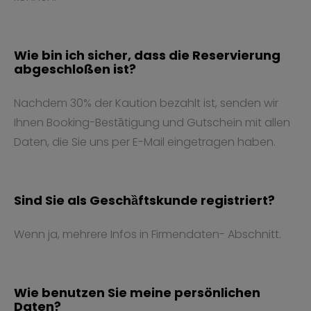
Wie bin ich sicher, dass die Reservierung
abgeschloßen ist?
Nachdem 30% der Kaution bezahlt ist, senden wir
Ihnen Booking-Bestȁtigung und Gutschein mit allen
Daten, die Sie uns per E-Mail eingetragen haben.
Sind Sie als Geschȁftskunde registriert?
Wenn ja, mehrere Infos in Firmendaten- Abschnitt.
Wie benutzen Sie meine persönlichen
Daten?