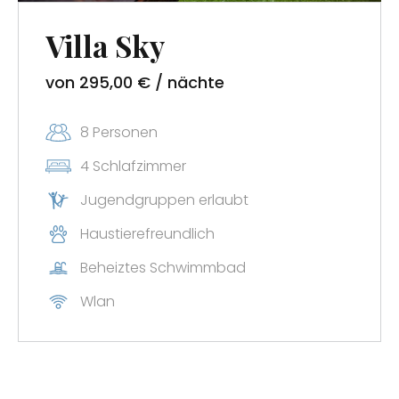
Buchung!
Villa Sky
Abonnieren Sie unseren Newsletter und
von 295,00 € / nächte
erhalten Sie exklusive Angebote.
Nach der Registrierung wählen Sie ein
8 Personen
Ferienhaus aus und kontaktieren Sie uns
4 Schlafzimmer
unter
info@zadarvillas.com
, um Ihren
Jugendgruppen erlaubt
Rabatt zu erhalten!
Haustierefreundlich
Beheiztes Schwimmbad
Wlan
Ich bestätige, dass ich damit einverstanden bin,
E-Mail-Newsletter, Erinnerungen, Gutscheine,
Umfragen und Anfragen zur Bewertung der
Dienstleistungen von Zadar Villas zu erhalten. Ich