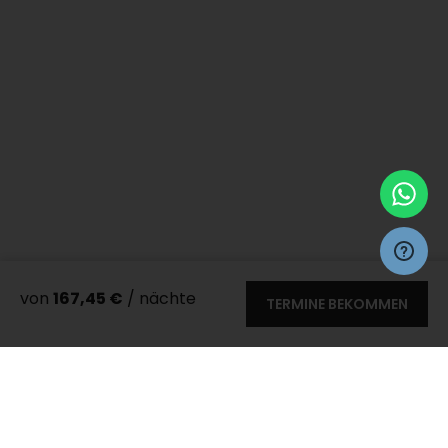
von
167,45 €
/ nächte
TERMINE BEKOMMEN
Mehr 50 fotos